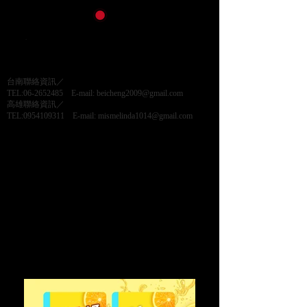
台南聯絡資訊／
TEL:06-2652485 E-mail: beicheng2009@gmail.com
高雄聯絡資訊／
TEL:0954109311 E-mail: mismelinda1014@gmail.com