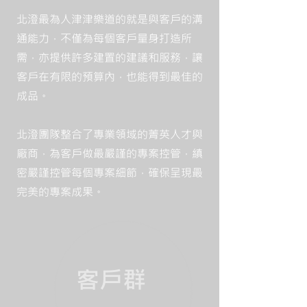
北澄最為人津津樂道的就是與客戶的溝
通能力，不僅為每個客戶量身打造所
需，亦提供許多建置的建議和服務，讓
客戶在有限的預算內，也能得到最佳的
成品。
北澄團隊整合了專業領域的菁英人才與
廠商，為客戶做最嚴謹的專案控管，縝
密嚴謹控管每個專案細節，確保呈現最
完美的專案成果。
​客戶群