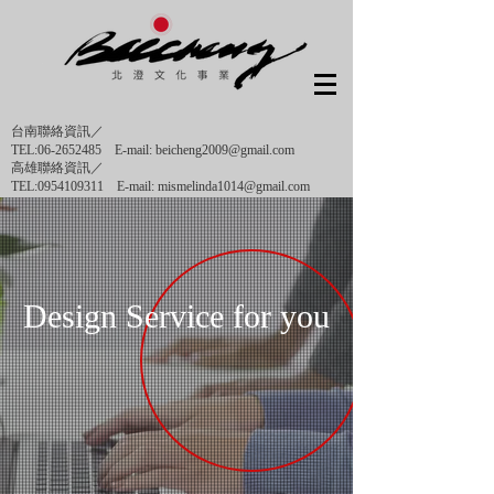
台南聯絡資訊／
TEL:06-2652485 E-mail: beicheng2009@gmail.com
高雄聯絡資訊／
TEL:0954109311 E-mail: mismelinda1014@gmail.com
Design Service for you