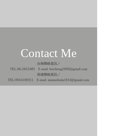
Contact Me
台南聯絡資訊／
TEL:
06-2652485
E-mail:
beicheng2009@gmail.com
高雄聯絡資訊／
TEL:
0954109311
E-mail:
mismelinda1014@gmail.com